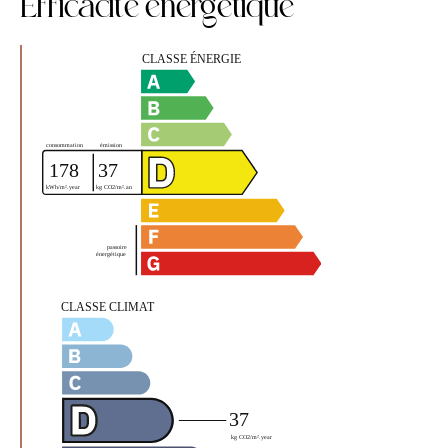
Efficacit
e
e
nerg
e
tique